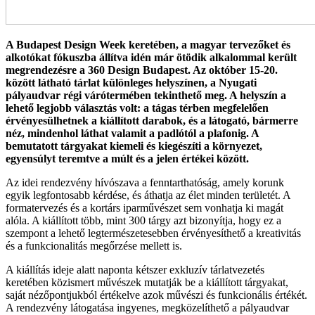
A Budapest Design Week keretében, a magyar tervezőket és
alkotókat fókuszba állítva idén már ötödik alkalommal került
megrendezésre a 360 Design Budapest. Az október 15-20.
között látható tárlat különleges helyszínen, a Nyugati
pályaudvar régi várótermében tekinthető meg. A helyszín a
lehető legjobb választás volt: a tágas térben megfelelően
érvényesülhetnek a kiállított darabok, és a látogató, bármerre
néz, mindenhol láthat valamit a padlótól a plafonig. A
bemutatott tárgyakat kiemeli és kiegészíti a környezet,
egyensúlyt teremtve a múlt és a jelen értékei között.
Az idei rendezvény hívószava a fenntarthatóság, amely korunk
egyik legfontosabb kérdése, és áthatja az élet minden területét. A
formatervezés és a kortárs iparművészet sem vonhatja ki magát
alóla. A kiállított több, mint 300 tárgy azt bizonyítja, hogy ez a
szempont a lehető legtermészetesebben érvényesíthető a kreativitás
és a funkcionalitás megőrzése mellett is.
A kiállítás ideje alatt naponta kétszer exkluzív tárlatvezetés
keretében közismert művészek mutatják be a kiállított tárgyakat,
saját nézőpontjukból értékelve azok művészi és funkcionális értékét.
A rendezvény látogatása ingyenes, megközelíthető a pályaudvar