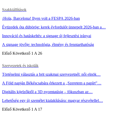
Szakkiállítások
¡Hola, Barcelona! Ilyen volt a FESPA 2026-ban
Évtizedek óta dübörög: kerek évfordulót ünnepelt 2026-ban a…
Innováció és hatáskeltés: a signage új fejlesztési irányai
A signage jövője: technológia, élmény és fenntarthatóság
Előző
Következő
1 A 26
Szervezetek és iskolák
Történelmi választás a brit szakmai szervezetnél: női elnök…
A Föld napján Békéscsabára érkezett a „Szeretem a papírt”…
Digitális kijelzőktől a 3D nyomtatásig – fókuszban az…
Lehetőség egy új személet kialakítására: magyar részvétellel…
Előző
Következő
1 A 17