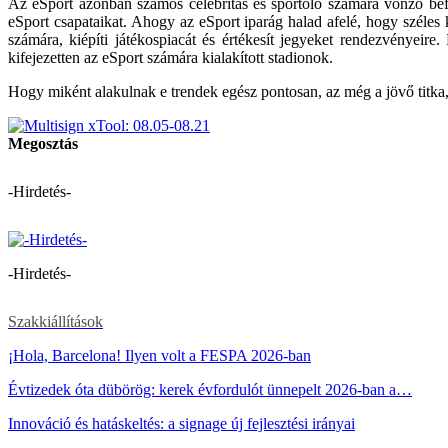
Az eSport azonban számos celebritás és sportoló számára vonzó befe
eSport csapatai­kat. Ahogy az eSport iparág halad afelé, hogy széles 
számára, kiépíti játékospiacát és értéke­sít jegyeket rendezvényei
kifejezetten az eSport szá­mára kialakított stadionok.
Hogy miként alakulnak e trendek egész pontosan, az még a jövő titka, 
Megosztás
-Hirdetés-
-Hirdetés-
Szakkiállítások
¡Hola, Barcelona! Ilyen volt a FESPA 2026-ban
Évtizedek óta dübörög: kerek évfordulót ünnepelt 2026-ban a…
Innováció és hatáskeltés: a signage új fejlesztési irányai