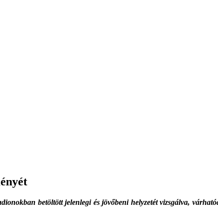
ményét
tadionokban betöltött jelenlegi és jövőbeni helyzetét vizs­gálva, vár