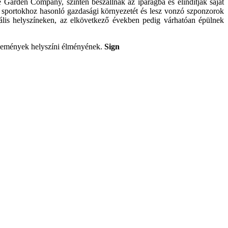
Garden Company, szintén beszállnak az ipar­ágba és elindítják saját
ális sportokhoz hasonló gazdasági környezetét és lesz vonzó szponzorok
nális helyszíneken, az elkövetkező években pedig várható­an épülnek
ő események helyszíni élményének.
Sign