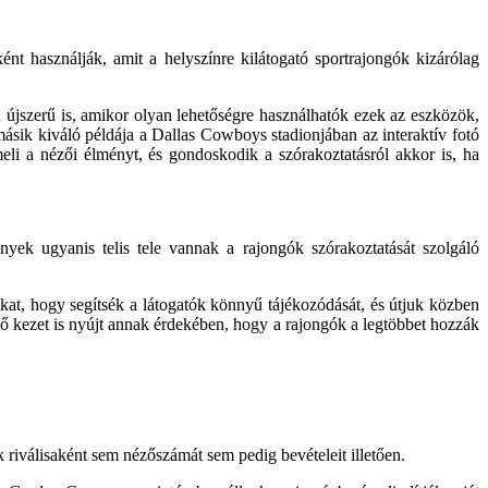
 használ­ják, amit a helyszínre kilátogató sport­rajongók kizárólag
sen újszerű is, amikor olyan lehetőségre használhatók ezek az eszközök,
ásik kiváló példája a Dallas Cowboys stadionjában az interaktív fotó
meli a nézői élményt, és gon­doskodik a szórakoztatásról akkor is, ha
k ugyan­is telis tele vannak a rajongók szóra­koztatását szolgáló
at, hogy segítsék a látogatók könnyű tájékozó­dását, és útjuk közben
tő kezet is nyújt annak érdekében, hogy a rajongók a legtöb­bet hozzák
riválisa­ként sem nézőszámát sem pedig be­vételeit illetően.