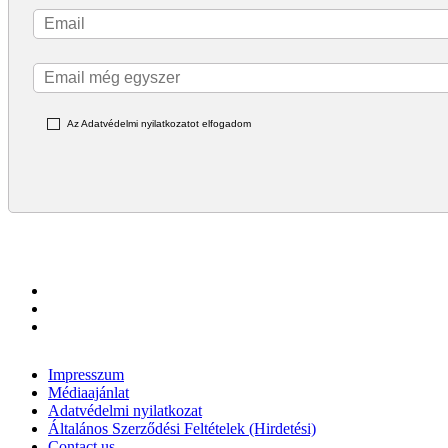
Az Adatvédelmi nyilatkozatot elfogadom
Impresszum
Médiaajánlat
Adatvédelmi nyilatkozat
Általános Szerződési Feltételek (Hirdetési)
Contact us