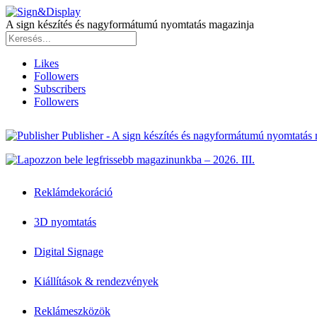
A sign készítés és nagyformátumú nyomtatás magazinja
Likes
Followers
Subscribers
Followers
Publisher - A sign készítés és nagyformátumú nyomtatás
Reklámdekoráció
3D nyomtatás
Digital Signage
Kiállítások & rendezvények
Reklámeszközök