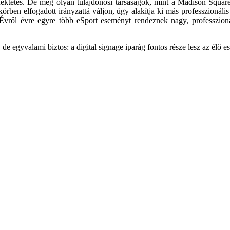
kte­tés. De még olyan tulajdonosi társasá­gok, mint a Madison Square 
körben elfogadott irány­zattá váljon, úgy alakítja ki más profes­szion
re. Évről évre egyre több eSport eseményt rendez­nek nagy, professzio
de egy­valami biztos: a digital signage ipar­ág fontos része lesz az él