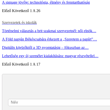
A signage jövője: technológia, élmény és fenntarthatóság
Előző
Következő
1 A 26
Szervezetek és iskolák
Történelmi választás a brit szakmai szervezetnél: női elnök…
A Föld napján Békéscsabára érkezett a „Szeretem a papírt”…
Digitális kijelzőktől a 3D nyomtatásig – fókuszban az…
Lehetőség egy új személet kialakítására: magyar részvétellel…
Előző
Következő
1 A 17