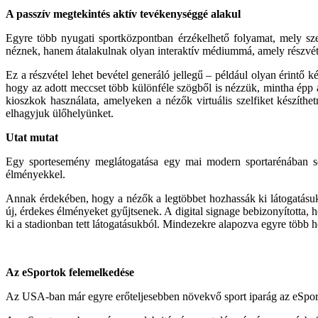
A passzív megtekintés aktív tevé­kenységgé alakul
Egyre több nyugati sportközpontban érzékelhető folyamat, mely szer
néznek, hanem át­alakulnak olyan interaktív médiummá, amely részvéte
Ez a részvétel lehet bevétel generáló jel­legű – például olyan érintő 
hogy az adott meccset több különféle szögből is nézzük, mintha épp 
kioszkok használata, amelyeken a nézők virtuális szelfiket készíthet
elhagyjuk ülőhelyünket.
Utat mutat
Egy sportesemény meglátogatása egy mai modern sportarénában sokk
élményekkel.
Annak érdekében, hogy a nézők a leg­többet hozhassák ki látogatásuk
új, érdekes él­ményeket gyűjtsenek. A digital signage bebizonyította,
ki a stadionban tett látoga­tásukból. Mindezekre alapozva egyre több
Az eSportok felemelkedése
Az USA-ban már egyre erőteljesebben növekvő sport iparág az eSport, bá