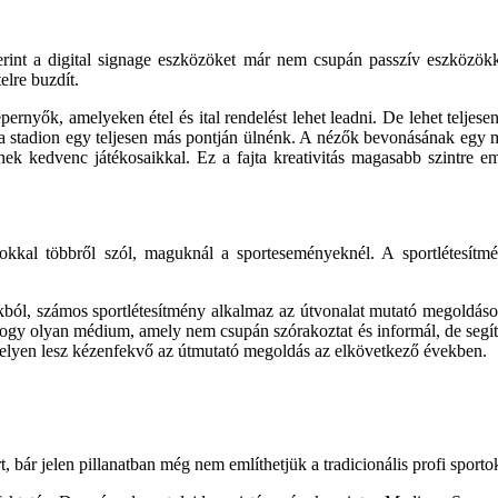
int a digital signage eszközöket már nem csupán passzív eszközökként
lre buzdít.
képernyők, amelyeken étel és ital rendelést lehet le­adni. De lehet telje
a stadion egy teljesen más pont­ján ülnénk. A nézők bevonásának egy m
nek kedvenc játéko­saikkal. Ez a fajta kreativitás magasabb szintre e
al többről szól, maguknál a sportesemé­nyeknél. A sportlétesítménye
ból, számos sportlétesítmény alkalmaz az útvonalat mutató megoldások
 hogy olyan médium, amely nem csupán szórakoztat és in­formál, de segí
 helyen lesz kézenfekvő az útmu­tató megoldás az elkövetkező években.
r je­len pillanatban még nem említhetjük a tradicionális profi sportok 